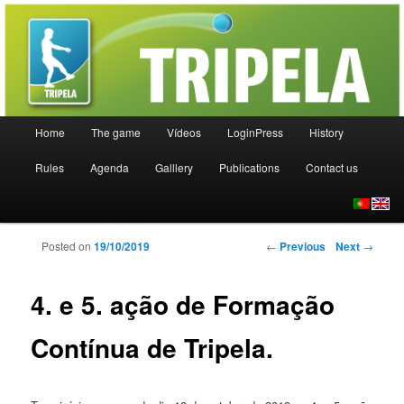
Uma nova modalidade desportiva
TRIPELA
Main menu
Home
The game
Vídeos
LoginPress
History
Skip to primary content
Skip to secondary content
Rules
Agenda
Galllery
Publications
Contact us
Post navigation
Posted on
19/10/2019
←
Previous
Next
→
4. e 5. ação de Formação
Contínua de Tripela.